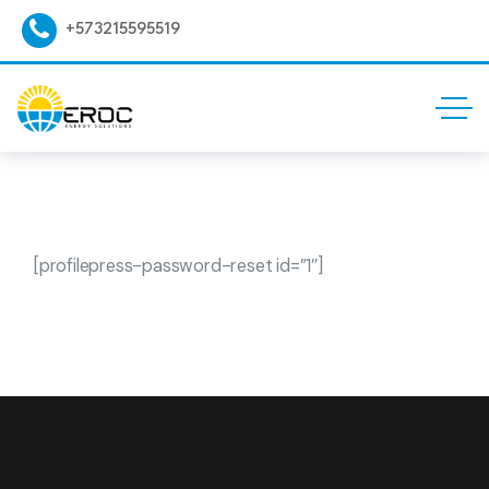
+573215595519
[profilepress-password-reset id=”1″]